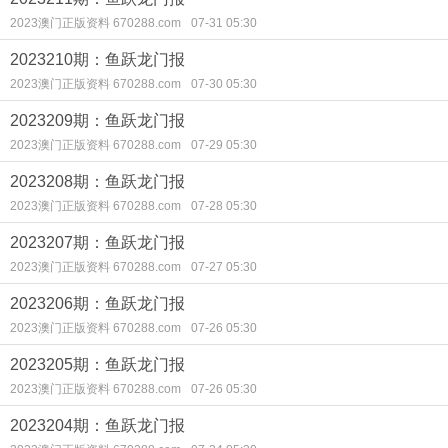
2023澳门正版资料 670288.com
07-31 05:30
2023210期：鱼跃龙门报
2023澳门正版资料 670288.com
07-30 05:30
2023209期：鱼跃龙门报
2023澳门正版资料 670288.com
07-29 05:30
2023208期：鱼跃龙门报
2023澳门正版资料 670288.com
07-28 05:30
2023207期：鱼跃龙门报
2023澳门正版资料 670288.com
07-27 05:30
2023206期：鱼跃龙门报
2023澳门正版资料 670288.com
07-26 05:30
2023205期：鱼跃龙门报
2023澳门正版资料 670288.com
07-26 05:30
2023204期：鱼跃龙门报