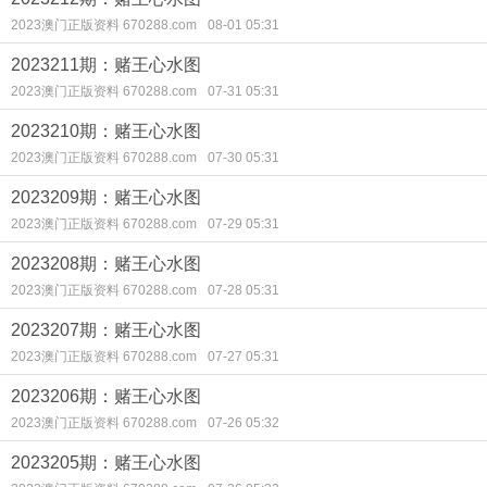
2023澳门正版资料 670288.com
08-01 05:31
2023211期：赌王心水图
2023澳门正版资料 670288.com
07-31 05:31
2023210期：赌王心水图
2023澳门正版资料 670288.com
07-30 05:31
2023209期：赌王心水图
2023澳门正版资料 670288.com
07-29 05:31
2023208期：赌王心水图
2023澳门正版资料 670288.com
07-28 05:31
2023207期：赌王心水图
2023澳门正版资料 670288.com
07-27 05:31
2023206期：赌王心水图
2023澳门正版资料 670288.com
07-26 05:32
2023205期：赌王心水图