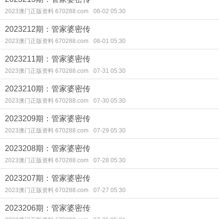
2023澳门正版资料 670288.com
08-02 05:30
2023212期：管家婆密传
2023澳门正版资料 670288.com
08-01 05:30
2023211期：管家婆密传
2023澳门正版资料 670288.com
07-31 05:30
2023210期：管家婆密传
2023澳门正版资料 670288.com
07-30 05:30
2023209期：管家婆密传
2023澳门正版资料 670288.com
07-29 05:30
2023208期：管家婆密传
2023澳门正版资料 670288.com
07-28 05:30
2023207期：管家婆密传
2023澳门正版资料 670288.com
07-27 05:30
2023206期：管家婆密传