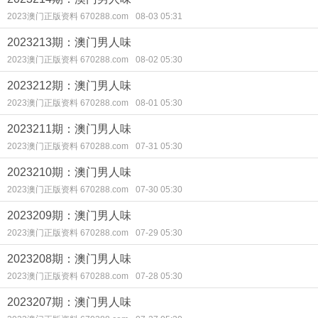
2023澳门正版资料 670288.com
08-03 05:31
2023213期：澳门男人味
2023澳门正版资料 670288.com
08-02 05:30
2023212期：澳门男人味
2023澳门正版资料 670288.com
08-01 05:30
2023211期：澳门男人味
2023澳门正版资料 670288.com
07-31 05:30
2023210期：澳门男人味
2023澳门正版资料 670288.com
07-30 05:30
2023209期：澳门男人味
2023澳门正版资料 670288.com
07-29 05:30
2023208期：澳门男人味
2023澳门正版资料 670288.com
07-28 05:30
2023207期：澳门男人味