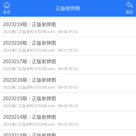
正版射牌图
首页
返回
2023219期：正版射牌图
2023澳门正版资料 670288.com
08-08 05:31
2023218期：正版射牌图
2023澳门正版资料 670288.com
08-07 05:31
2023217期：正版射牌图
2023澳门正版资料 670288.com
08-06 05:31
2023216期：正版射牌图
2023澳门正版资料 670288.com
08-05 05:31
2023215期：正版射牌图
2023澳门正版资料 670288.com
08-04 05:31
2023214期：正版射牌图
2023澳门正版资料 670288.com
08-03 05:31
2023213期：正版射牌图