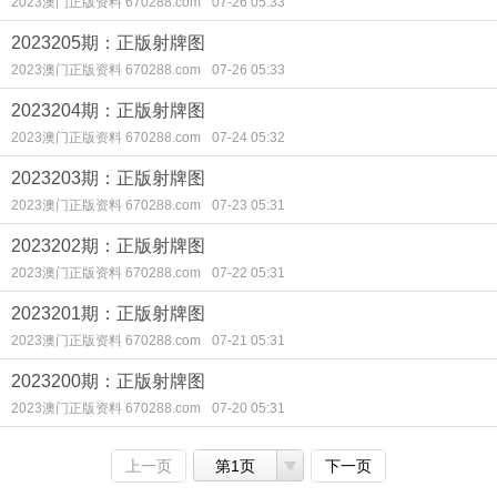
2023澳门正版资料 670288.com
07-26 05:33
2023205期：正版射牌图
2023澳门正版资料 670288.com
07-26 05:33
2023204期：正版射牌图
2023澳门正版资料 670288.com
07-24 05:32
2023203期：正版射牌图
2023澳门正版资料 670288.com
07-23 05:31
2023202期：正版射牌图
2023澳门正版资料 670288.com
07-22 05:31
2023201期：正版射牌图
2023澳门正版资料 670288.com
07-21 05:31
2023200期：正版射牌图
2023澳门正版资料 670288.com
07-20 05:31
上一页
第1页
下一页