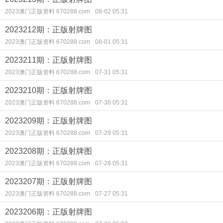
2023澳门正版资料 670288.com
08-02 05:31
2023212期：正版射牌图
2023澳门正版资料 670288.com
08-01 05:31
2023211期：正版射牌图
2023澳门正版资料 670288.com
07-31 05:31
2023210期：正版射牌图
2023澳门正版资料 670288.com
07-30 05:31
2023209期：正版射牌图
2023澳门正版资料 670288.com
07-29 05:31
2023208期：正版射牌图
2023澳门正版资料 670288.com
07-28 05:31
2023207期：正版射牌图
2023澳门正版资料 670288.com
07-27 05:31
2023206期：正版射牌图