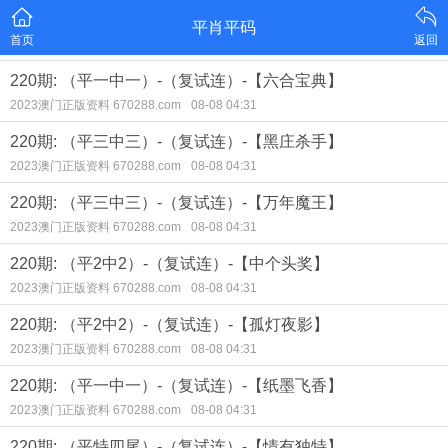
平肖平码
首页
返回
220期: （平一中一）-（复试连）-【六合宝典】
2023澳门正版资料 670288.com
08-08 04:31
220期: （平三中三）-（复试连）-【黑庄杀手】
2023澳门正版资料 670288.com
08-08 04:31
220期: （平三中三）-（复试连）-【万年魔王】
2023澳门正版资料 670288.com
08-08 04:31
220期: （平2中2）-（复试连）-【中个头奖】
2023澳门正版资料 670288.com
08-08 04:31
220期: （平2中2）-（复试连）-【孤灯夜影】
2023澳门正版资料 670288.com
08-08 04:31
220期: （平一中一）-（复试连）-【纸墨飞香】
2023澳门正版资料 670288.com
08-08 04:31
220期: （平特四尾）-（复试连）-【情有独特】