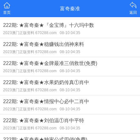
富奇秦准
首页
返回
222期: ★富奇秦★『金宝博』十六玛中数
2023澳门正版资料 670288.com
08-10 04:35
222期: ★富奇秦★稳赚钱出俏神来料
2023澳门正版资料 670288.com
08-10 04:35
222期: ★富奇秦★金牌最准三俏救世(免费)
2023澳门正版资料 670288.com
08-10 04:35
222期: ★富奇秦★水果奶奶传真①肖中
2023澳门正版资料 670288.com
08-10 04:35
222期: ★富奇秦★情报中心必中二肖中
2023澳门正版资料 670288.com
08-10 04:35
222期: ★富奇秦★刘伯温①肖中平特
2023澳门正版资料 670288.com
08-10 04:35
222期: ★富奇秦★独家公式四俏(免费)