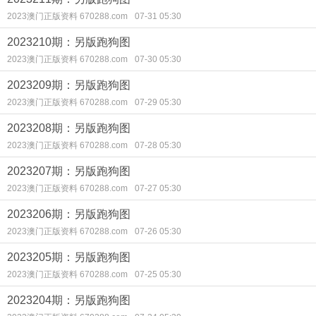
2023澳门正版资料 670288.com
07-31 05:30
2023210期：另版跑狗图
2023澳门正版资料 670288.com
07-30 05:30
2023209期：另版跑狗图
2023澳门正版资料 670288.com
07-29 05:30
2023208期：另版跑狗图
2023澳门正版资料 670288.com
07-28 05:30
2023207期：另版跑狗图
2023澳门正版资料 670288.com
07-27 05:30
2023206期：另版跑狗图
2023澳门正版资料 670288.com
07-26 05:30
2023205期：另版跑狗图
2023澳门正版资料 670288.com
07-25 05:30
2023204期：另版跑狗图