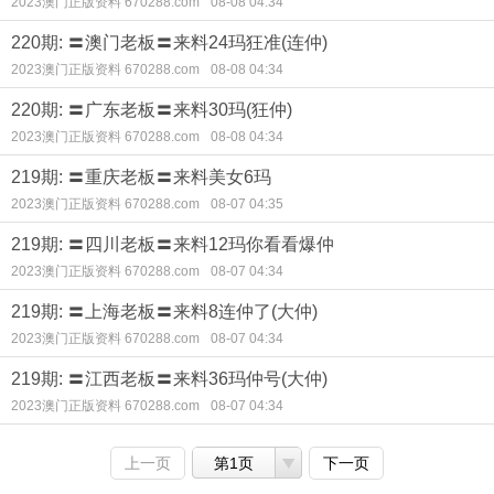
2023澳门正版资料 670288.com
08-08 04:34
220期: 〓澳门老板〓来料24玛狂准(连仲)
2023澳门正版资料 670288.com
08-08 04:34
220期: 〓广东老板〓来料30玛(狂仲)
2023澳门正版资料 670288.com
08-08 04:34
219期: 〓重庆老板〓来料美女6玛
2023澳门正版资料 670288.com
08-07 04:35
219期: 〓四川老板〓来料12玛你看看爆仲
2023澳门正版资料 670288.com
08-07 04:34
219期: 〓上海老板〓来料8连仲了(大仲)
2023澳门正版资料 670288.com
08-07 04:34
219期: 〓江西老板〓来料36玛仲号(大仲)
2023澳门正版资料 670288.com
08-07 04:34
上一页
第1页
下一页