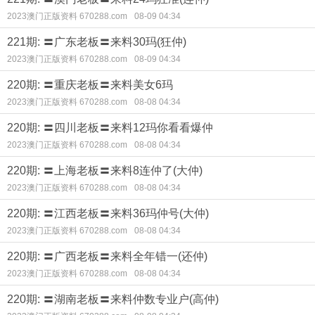
2023澳门正版资料 670288.com
08-09 04:34
221期: 〓广东老板〓来料30玛(狂仲)
2023澳门正版资料 670288.com
08-09 04:34
220期: 〓重庆老板〓来料美女6玛
2023澳门正版资料 670288.com
08-08 04:34
220期: 〓四川老板〓来料12玛你看看爆仲
2023澳门正版资料 670288.com
08-08 04:34
220期: 〓上海老板〓来料8连仲了(大仲)
2023澳门正版资料 670288.com
08-08 04:34
220期: 〓江西老板〓来料36玛仲号(大仲)
2023澳门正版资料 670288.com
08-08 04:34
220期: 〓广西老板〓来料全年错一(还仲)
2023澳门正版资料 670288.com
08-08 04:34
220期: 〓湖南老板〓来料仲数专业户(高仲)