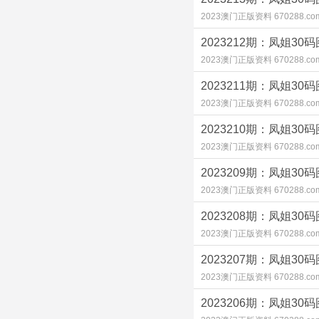
2023澳门正版资料 670288.co
2023212期：凤姐30码
2023澳门正版资料 670288.co
2023211期：凤姐30码
2023澳门正版资料 670288.co
2023210期：凤姐30码
2023澳门正版资料 670288.co
2023209期：凤姐30码
2023澳门正版资料 670288.co
2023208期：凤姐30码
2023澳门正版资料 670288.co
2023207期：凤姐30码
2023澳门正版资料 670288.co
2023206期：凤姐30码