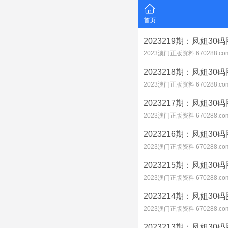
首页
2023219期：凤姐30码
2023澳门正版资料 670288.co
2023218期：凤姐30码
2023澳门正版资料 670288.co
2023217期：凤姐30码
2023澳门正版资料 670288.co
2023216期：凤姐30码
2023澳门正版资料 670288.co
2023215期：凤姐30码
2023澳门正版资料 670288.co
2023214期：凤姐30码
2023澳门正版资料 670288.co
2023213期：凤姐30码