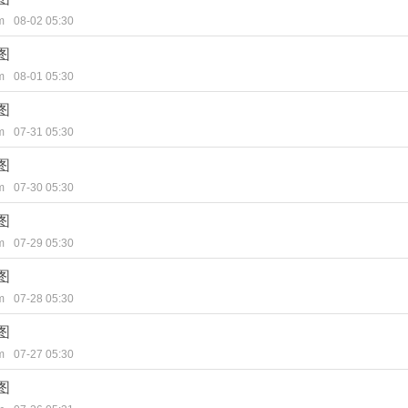
m
08-02 05:30
图
m
08-01 05:30
图
m
07-31 05:30
图
m
07-30 05:30
图
m
07-29 05:30
图
m
07-28 05:30
图
m
07-27 05:30
图