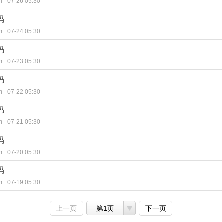
m
07-26 05:30
码
m
07-24 05:30
码
m
07-23 05:30
码
m
07-22 05:30
码
m
07-21 05:30
码
m
07-20 05:30
码
m
07-19 05:30
上一页
第1页
下一页