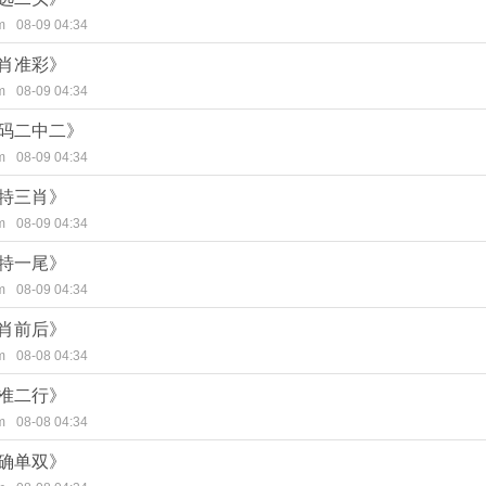
m
08-09 04:34
杀肖准彩》
m
08-09 04:34
平码二中二》
m
08-09 04:34
平特三肖》
m
08-09 04:34
平特一尾》
m
08-09 04:34
生肖前后》
m
08-08 04:34
特准二行》
m
08-08 04:34
准确单双》