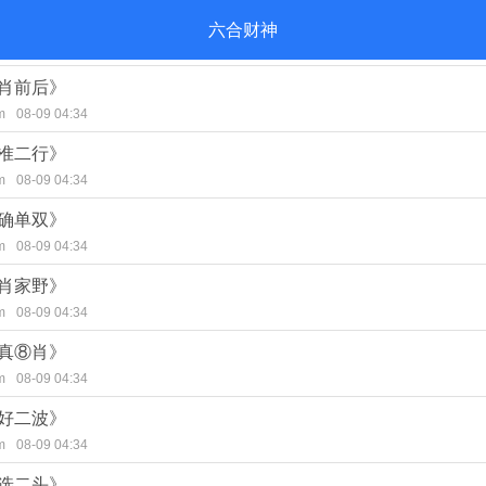
六合财神
生肖前后》
m
08-09 04:34
特准二行》
m
08-09 04:34
准确单双》
m
08-09 04:34
生肖家野》
m
08-09 04:34
传真⑧肖》
m
08-09 04:34
看好二波》
m
08-09 04:34
精选二头》